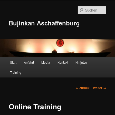
Zum
Inhalt
Such
wechseln
Bujinkan Aschaffenburg
Hauptmenü
Start
Anfahrt
Media
Kontakt
Ninjutsu
Training
Beitragsnavigation
←
Zurück
Weiter
→
Online Training