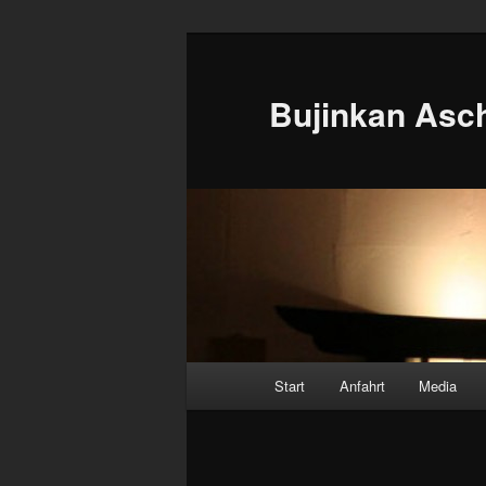
Zum
Inhalt
wechseln
Bujinkan Asc
Hauptmenü
Start
Anfahrt
Media