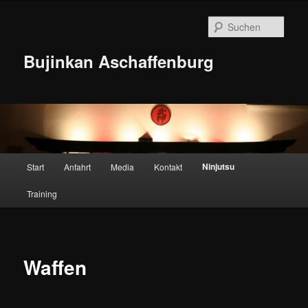
Zum
Inhalt
Such
wechseln
Bujinkan Aschaffenburg
Hauptmenü
Ninjutsu
Start
Anfahrt
Media
Kontakt
Training
Waffen